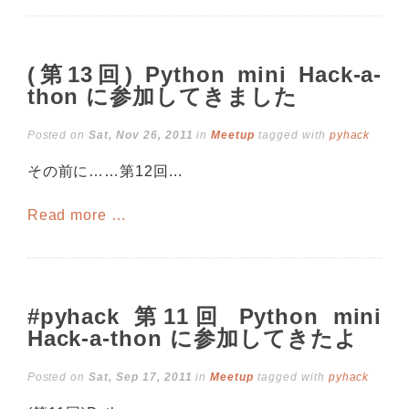
(第13回) Python mini Hack-a-
thon に参加してきました
Posted on
Sat, Nov 26, 2011
in
Meetup
tagged with
pyhack
その前に……第12回...
Read more …
#pyhack 第11回 Python mini
Hack-a-thon に参加してきたよ
Posted on
Sat, Sep 17, 2011
in
Meetup
tagged with
pyhack