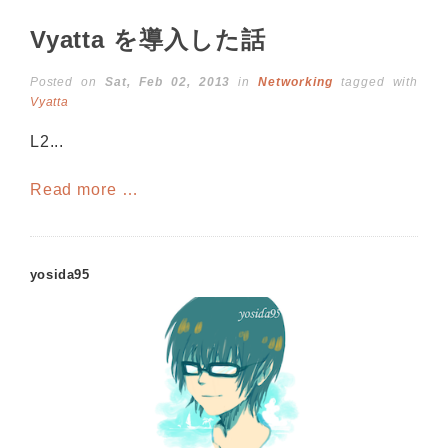
Vyatta を導入した話
Posted on
Sat, Feb 02, 2013
in
Networking
tagged with
Vyatta
L2...
Read more …
yosida95