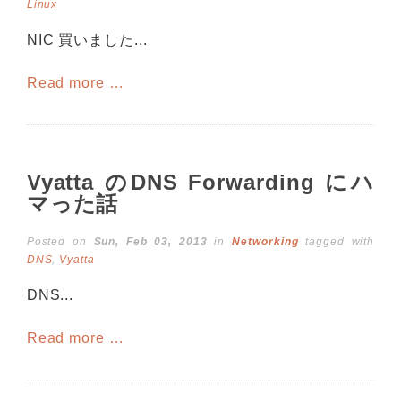
Linux
NIC 買いました...
Read more …
Vyatta のDNS Forwarding にハ
マった話
Posted on
Sun, Feb 03, 2013
in
Networking
tagged with
DNS
,
Vyatta
DNS...
Read more …