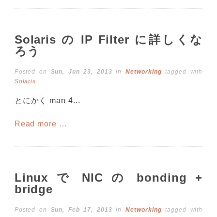
Solaris の IP Filter に詳しくな
ろう
Posted on
Sun, Jun 23, 2013
in
Networking
tagged with
Solaris
とにかく man 4...
Read more …
Linux で NIC の bonding +
bridge
Posted on
Sun, Feb 17, 2013
in
Networking
tagged with