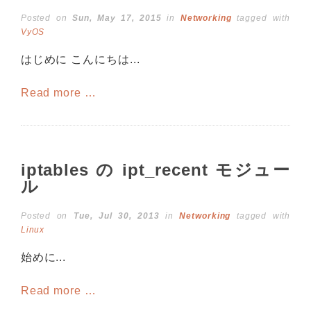
Posted on
Sun, May 17, 2015
in
Networking
tagged with
VyOS
はじめに こんにちは...
Read more …
iptables の ipt_recent モジュー
ル
Posted on
Tue, Jul 30, 2013
in
Networking
tagged with
Linux
始めに...
Read more …