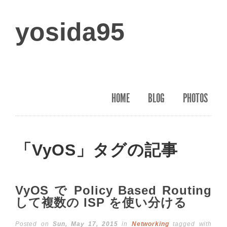
yosida95
HOME
BLOG
PHOTOS
「VyOS」タグの記事
VyOS で Policy Based Routing
して複数の ISP を使い分ける
Posted on
Sun, May 17, 2015
in
Networking
tagged with