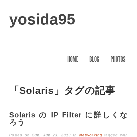
yosida95
HOME
BLOG
PHOTOS
「Solaris」タグの記事
Solaris の IP Filter に詳しくな
ろう
Posted on
Sun, Jun 23, 2013
in
Networking
tagged with