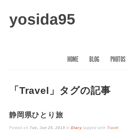
yosida95
HOME
BLOG
PHOTOS
「Travel」タグの記事
静岡県ひとり旅
Posted on
Tue, Jun 25, 2019
in
Diary
tagged with
Travel