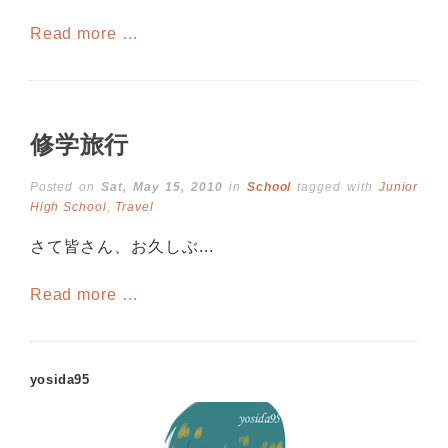
Read more …
修学旅行
Posted on
Sat, May 15, 2010
in
School
tagged with
Junior
High School
,
Travel
さて皆さん、お久しぶ...
Read more …
yosida95