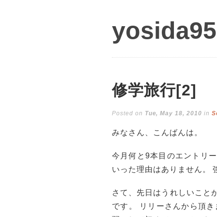
yosida95
修学旅行[2]
Posted on
Tue, May 18, 2010
in
S
みなさん、こんばんは。
今月何と9本目のエントリ
いった理由はありません。 強
さて、先日はうれしいこと
です。 リリーさんから頂きま