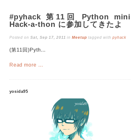
#pyhack 第11回 Python mini
Hack-a-thon に参加してきたよ
Posted on
Sat, Sep 17, 2011
in
Meetup
tagged with
pyhack
(第11回)Pyth...
Read more …
yosida95