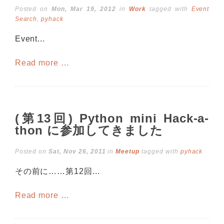
Posted on
Mon, Mar 19, 2012
in
Work
tagged with
Event
Search
,
pyhack
Event...
Read more …
(第13回) Python mini Hack-a-
thon に参加してきました
Posted on
Sat, Nov 26, 2011
in
Meetup
tagged with
pyhack
その前に……第12回...
Read more …