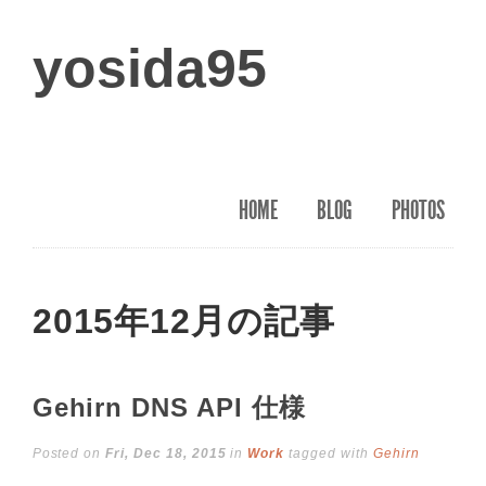
yosida95
HOME
BLOG
PHOTOS
2015年12月の記事
Gehirn DNS API 仕様
Posted on
Fri, Dec 18, 2015
in
Work
tagged with
Gehirn