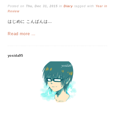
Posted on
Thu, Dec 31, 2015
in
Diary
tagged with
Year in
Review
はじめに こんばんは...
Read more …
yosida95