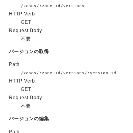
/zones/:zone_id/versions
HTTP Verb
GET
Request Body
不要
バージョンの取得
Path
/zones/:zone_id/versions/:version_id
HTTP Verb
GET
Request Body
不要
バージョンの編集
Path