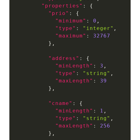
"properties"
:
{
"prio"
:
{
"minimum"
:
0
,
"type"
:
"integer"
,
"maximum"
:
32767
}
,
"address"
:
{
"minLength"
:
3
,
"type"
:
"string"
,
"maxLength"
:
39
}
,
"cname"
:
{
"minLength"
:
1
,
"type"
:
"string"
,
"maxLength"
:
256
}
,