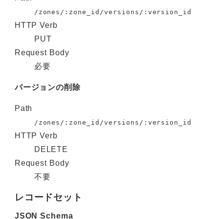
/zones/:zone_id/versions/:version_id
HTTP Verb
PUT
Request Body
必要
バージョンの削除
Path
/zones/:zone_id/versions/:version_id
HTTP Verb
DELETE
Request Body
不要
レコードセット
JSON Schema