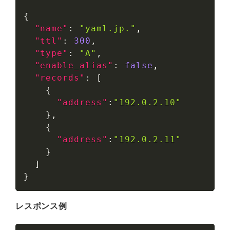
{
"name"
:
"yaml.jp."
,
"ttl"
:
300
,
"type"
:
"A"
,
"enable_alias"
:
false
,
"records"
:
[
{
"address"
:
"192.0.2.10"
}
,
{
"address"
:
"192.0.2.11"
}
]
}
レスポンス例