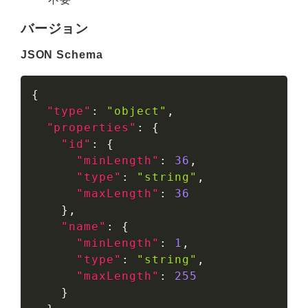
バージョン
JSON Schema
{
"type"
:
"object"
,
"properties"
:
{
"id"
:
{
"minLength"
:
36
,
"type"
:
"string"
,
"maxLength"
:
36
}
,
"name"
:
{
"minLength"
:
1
,
"type"
:
"string"
,
"maxLength"
:
255
}