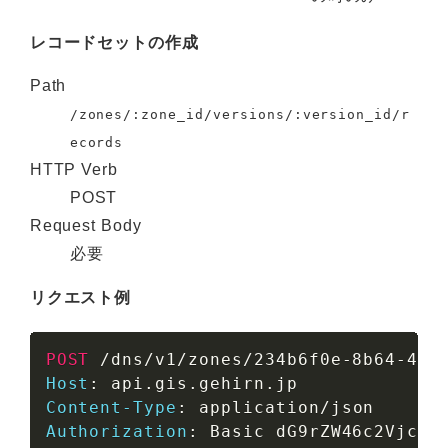
レコードセットの作成
Path
/zones/:zone_id/versions/:version_id/r
ecords
HTTP Verb
POST
Request Body
必要
リクエスト例
POST
/dns/v1/zones/234b6f0e-8b64-4cd
Host
:
api.gis.gehirn.jp
Content-Type
:
application/json
Authorization
:
Basic dG9rZW46c2VjcmV