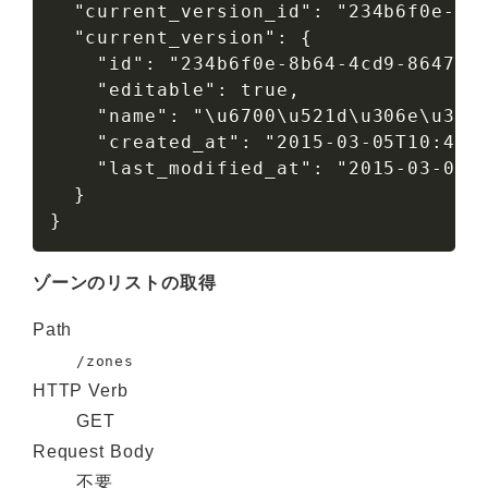
  "current_version_id": "234b6f0e-8b6
  "current_version": {

    "id": "234b6f0e-8b64-4cd9-8647-16
    "editable": true,

    "name": "\u6700\u521d\u306e\u30d0
    "created_at": "2015-03-05T10:49:0
    "last_modified_at": "2015-03-05T1
  }

}
ゾーンのリストの取得
Path
/zones
HTTP Verb
GET
Request Body
不要