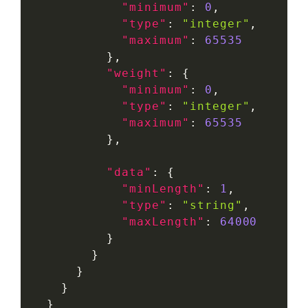
"minimum"
:
0
,
"type"
:
"integer"
,
"maximum"
:
65535
}
,
"weight"
:
{
"minimum"
:
0
,
"type"
:
"integer"
,
"maximum"
:
65535
}
,
"data"
:
{
"minLength"
:
1
,
"type"
:
"string"
,
"maxLength"
:
64000
}
}
}
}
}