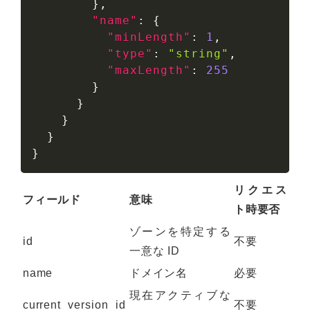
}
,
"name"
:
{
"minLength"
:
1
,
"type"
:
"string"
,
"maxLength"
:
255
}
}
}
}
}
リクエス
フィールド
意味
ト時要否
ゾーンを特定する
id
不要
一意な ID
name
ドメイン名
必要
現在アクティブな
current_version_id
不要