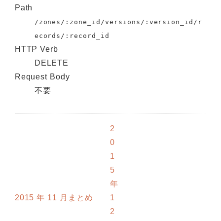
Path
/zones/:zone_id/versions/:version_id/r
ecords/:record_id
HTTP Verb
DELETE
Request Body
不要
2
0
1
5
年
2015 年 11 月まとめ
1
2