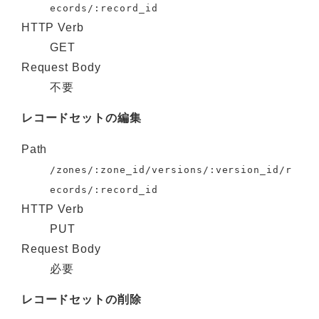
ecords/:record_id
HTTP Verb
GET
Request Body
不要
レコードセットの編集
Path
/zones/:zone_id/versions/:version_id/r
ecords/:record_id
HTTP Verb
PUT
Request Body
必要
レコードセットの削除