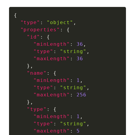
{
"type"
:
"object"
,
"properties"
:
{
"id"
:
{
"minLength"
:
36
,
"type"
:
"string"
,
"maxLength"
:
36
}
,
"name"
:
{
"minLength"
:
1
,
"type"
:
"string"
,
"maxLength"
:
256
}
,
"type"
:
{
"minLength"
:
1
,
"type"
:
"string"
,
"maxLength"
:
5