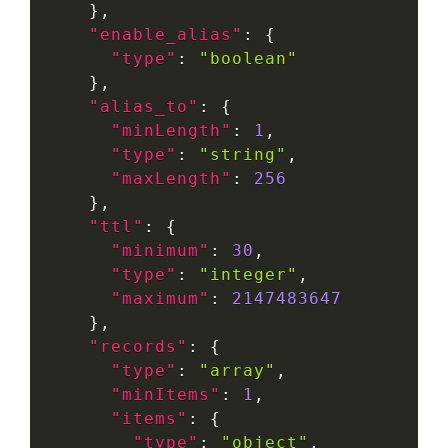
}
,
"enable_alias"
:
{
"type"
:
"boolean"
}
,
"alias_to"
:
{
"minLength"
:
1
,
"type"
:
"string"
,
"maxLength"
:
256
}
,
"ttl"
:
{
"minimum"
:
30
,
"type"
:
"integer"
,
"maximum"
:
2147483647
}
,
"records"
:
{
"type"
:
"array"
,
"minItems"
:
1
,
"items"
:
{
"type"
:
"object"
,