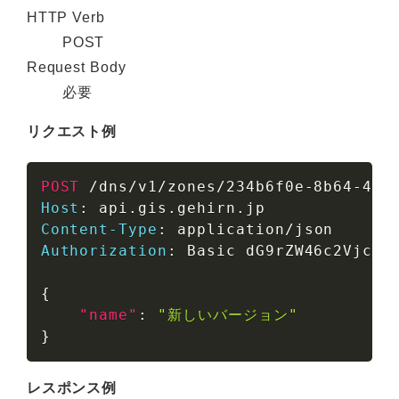
HTTP Verb
POST
Request Body
必要
リクエスト例
POST
/dns/v1/zones/234b6f0e-8b64-4cd
Host
:
api.gis.gehirn.jp
Content-Type
:
application/json
Authorization
:
Basic dG9rZW46c2VjcmV
{
"name"
:
"新しいバージョン"
}
レスポンス例