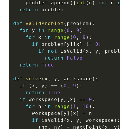
    problem
.
append
(
[
int
(
n
)
for
 n 
in
return
 problem

def
validProblem
(
problem
)
:
for
 y 
in
range
(
0
,
9
)
:
for
 x 
in
range
(
0
,
9
)
:
if
 problem
[
y
]
[
x
]
!=
0
:
if
not
 isValid
(
x
,
 y
,
 problem
return
False
return
True
def
solve
(
x
,
 y
,
 workspace
)
:
if
(
x
,
 y
)
==
(
0
,
9
)
:
return
True
if
 workspace
[
y
]
[
x
]
==
0
:
for
 n 
in
range
(
1
,
10
)
:
      workspace
[
y
]
[
x
]
=
 n

if
 isValid
(
x
,
 y
,
 workspace
)
:
(
nx
,
 ny
)
=
 nextPoint
(
x
,
 y
)