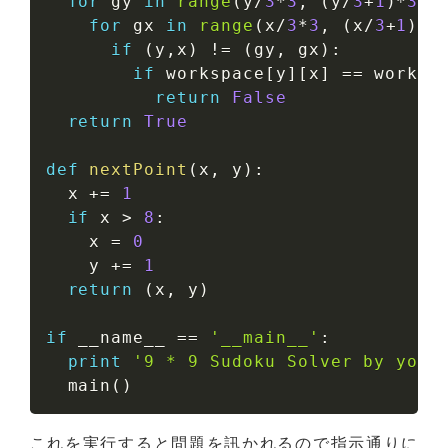
for
 gy 
in
range
(
y
/
3
*
3
,
(
y
/
3
+
1
)
*
3
)
:
for
 gx 
in
range
(
x
/
3
*
3
,
(
x
/
3
+
1
)
*
3
if
(
y
,
x
)
!=
(
gy
,
 gx
)
:
if
 workspace
[
y
]
[
x
]
==
 worksp
return
False
return
True
def
nextPoint
(
x
,
 y
)
:
  x 
+=
1
if
 x 
>
8
:
    x 
=
0
    y 
+=
1
return
(
x
,
 y
)
if
 __name__ 
==
'__main__'
:
print
'9 * 9 Sudoku Solver by yosi
  main
(
)
これを実行すると問題を訊かれるので指示通りに