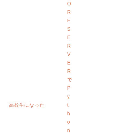
O
R
E
S
E
R
V
E
R
で
P
y
高校生になった
t
h
o
n