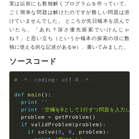
実は以前にも数独解くプログラムを作っていて、
ごく簡単な問題は解けたのですが難しい問題は溶
けていませんでした。 ところが先日蟻本を読んで
いたら、「あれ？深さ優先探索でいけんじゃ
ね？」と思い立ち（というか蟻本の探索の項に数
独に使える的な記述があるw）、書いてみました。
ソースコード
# -*- coding: utf-8 -*-
def
main
(
)
:
print
''
print
'空欄を0として1行ずつ問題を入力して
  problem 
=
 getProblem
(
)
if
 validProblem
(
problem
)
:
if
 solve
(
0
,
0
,
 problem
)
: