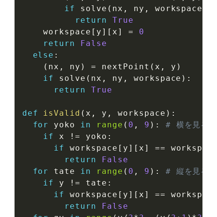
if
 solve
(
nx
,
 ny
,
 workspace
)
:
return
True
    workspace
[
y
]
[
x
]
=
0
return
False
else
:
(
nx
,
 ny
)
=
 nextPoint
(
x
,
 y
)
if
 solve
(
nx
,
 ny
,
 workspace
)
:
return
True
def
isValid
(
x
,
 y
,
 workspace
)
:
for
 yoko 
in
range
(
0
,
9
)
:
# 横を見る
if
 x 
!=
 yoko
:
if
 workspace
[
y
]
[
x
]
==
 workspac
return
False
for
 tate 
in
range
(
0
,
9
)
:
# 縦を見る
if
 y 
!=
 tate
:
if
 workspace
[
y
]
[
x
]
==
 workspac
return
False