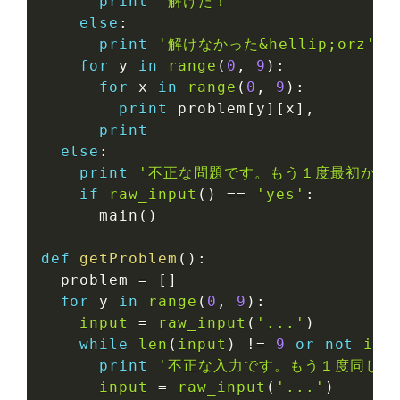
print
'解けた！'
else
:
print
'解けなかった&hellip;orz'
for
 y 
in
range
(
0
,
9
)
:
for
 x 
in
range
(
0
,
9
)
:
print
 problem
[
y
]
[
x
]
,
print
else
:
print
'不正な問題です。もう１度最初から入力
if
raw_input
(
)
==
'yes'
:
      main
(
)
def
getProblem
(
)
:
  problem 
=
[
]
for
 y 
in
range
(
0
,
9
)
:
input
=
raw_input
(
'...'
)
while
len
(
input
)
!=
9
or
not
inp
print
'不正な入力です。もう１度同じ行
input
=
raw_input
(
'...'
)