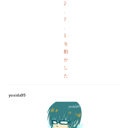
2
.
7
.
1
を
動
か
し
た
yosida95