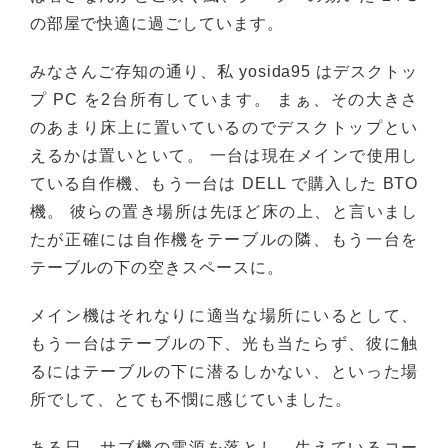
の部屋で快適に過ごしています。
みなさんご存知の通り、私 yosida95 はデスクトッ
プ PC を2台所有しています。 まぁ、その大きさ
のあまり床上に置いているのでデスクトップとい
えるかは置いといて。 一台は現在メインで使用し
ている自作機、もう一台は DELL で購入した BTO
機。 彼らの置き場所は先ほど床の上、と言いまし
たが正確には自作機をテーブルの隣、もう一台を
テーブルの下の空きスペースに。
メイン機はそれなりに適当な場所にいるとして、
もう一台はテーブルの下、光も当たらず、彼に触
るにはテーブルの下に潜るしかない、といった場
所でして、とても不憫に感じていました。
ある日、サブ機の電源を落とし、生えているコー