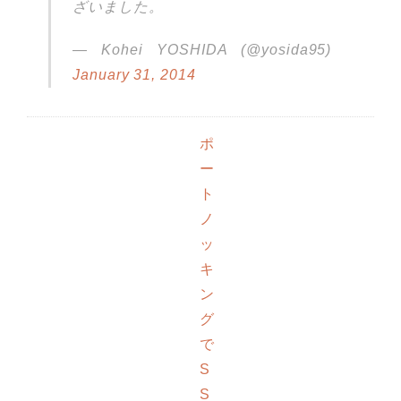
ざいました。
— Kohei YOSHIDA (@yosida95)
January 31, 2014
ポ
ー
ト
ノ
ッ
キ
ン
グ
で
S
S