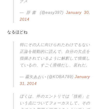
クズ
— 辞書 (@easy397)
January 30,
2014
なるほどね
特にその人に向けられたわけでもない
正論を能動的に読んで、自分の欠点を
指摘されているように解釈して憤慨し
ているの、すごく滑稽だし、哀れだ。
— 霧矢あおい (@KOBA789)
January
31, 2014
ぼくは、件のエントリでは「技術」と
いう点についてフォーカスして、その