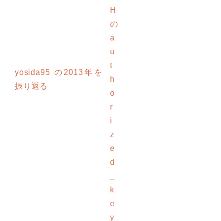
H
の
a
u
t
yosida95 の2013年を
h
振り返る
o
r
i
z
e
d
_
k
e
y