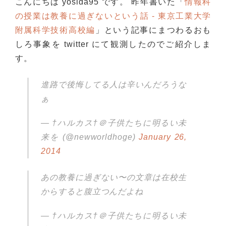
こんにちは yosida95 です。 昨年書いた「
情報科
の授業は教養に過ぎないという話 - 東京工業大学
附属科学技術高校編
」という記事にまつわるおも
しろ事象を twitter にて観測したのでご紹介しま
す。
進路で後悔してる人は辛いんだろうな
ぁ
— †ハルカス†＠子供たちに明るい未
来を (@newworldhoge)
January 26,
2014
あの教養に過ぎない〜の文章は在校生
からすると腹立つんだよね
— †ハルカス†＠子供たちに明るい未