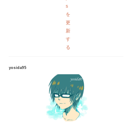
s
を
更
新
す
る
yosida95