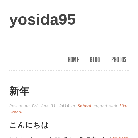
yosida95
HOME
BLOG
PHOTOS
新年
Posted on
Fri, Jan 31, 2014
in
School
tagged with
High
School
こんにちは