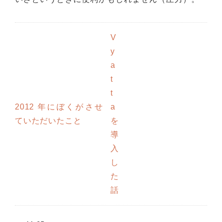
V
y
a
t
t
2012 年にぼくがさせ
a
ていただいたこと
を
導
入
し
た
話