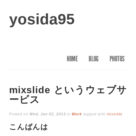
yosida95
HOME
BLOG
PHOTOS
mixslide というウェブサ
ービス
Posted on
Wed, Jan 02, 2013
in
Work
tagged with
mixslide
こんばんは