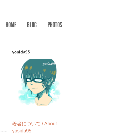
HOME
BLOG
PHOTOS
yosida95
著者について / About
yosida95