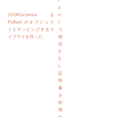
r
o
JSONSchema を
n
Python のオブジェク
t
トとマッピングするラ
で
イブラリを作った
独
自
S
S
L
証
明
書
を
利
用