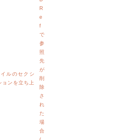
R
e
f
で
参
照
先
が
定ファイルのセクシ
削
ションを立ち上
除
さ
れ
た
場
合
(