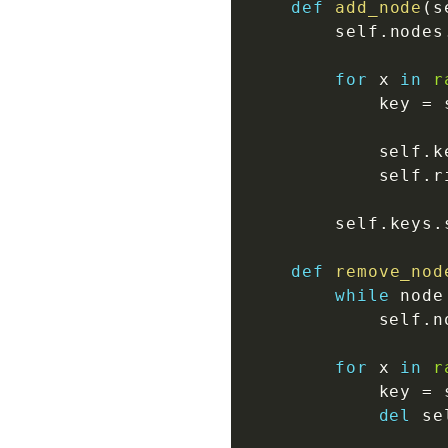
def
add_node
(
s
        self
.
nodes
for
 x 
in
r
            key 
=
 
            self
.
k
            self
.
r
        self
.
keys
.
def
remove_nod
while
 node
            self
.
n
for
 x 
in
r
            key 
=
 
del
 se