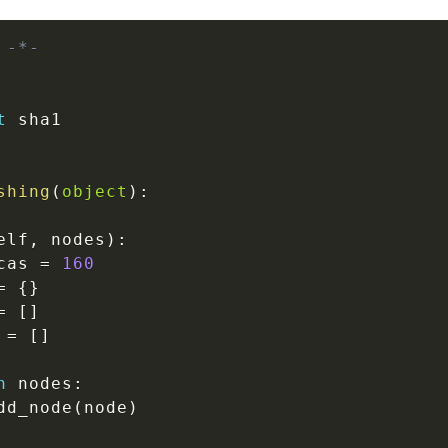
 -*-
t
 sha1

shing
(
object
)
:
elf
,
 nodes
)
:
cas 
=
160
=
{
}
=
[
]
 
=
[
]
n
 nodes
:
dd_node
(
node
)