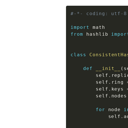
#-*- coding: utf-8
import
from
 hashlib 
impor
class
ConsistentHa
def
__init__
(
s
        self
.
repli
        self
.
ring 
        self
.
keys 
        self
.
nodes
for
 node 
i
            self
.
a