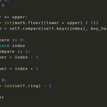
0
r 
<=
 upper
:
=
int
(
math
.
floor
(
(
lower 
+
 upper
)
/
2
)
)
e 
=
 self
.
compare
(
self
.
keys
[
index
]
,
 key_ha
pare 
is
0
:
turn
 index

ompare 
is
1
:
per 
=
 index 
-
1
wer 
=
 index 
+
1
0
:
=
len
(
self
.
ring
)
-
1
r
