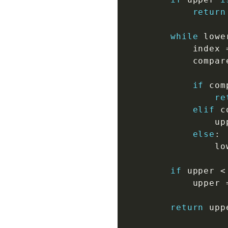
return
while
 lowe
            index 
            compar
if
 com
re
elif
 c
                up
else
:
                lo
if
 upper 
<
            upper 
return
 uppe