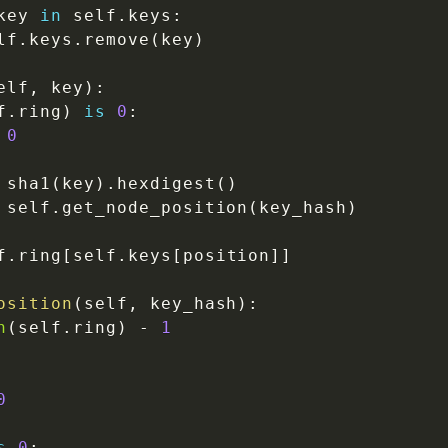
key 
in
 self
.
keys
:
lf
.
keys
.
remove
(
key
)
elf
,
 key
)
:
f
.
ring
)
is
0
:
0
 sha1
(
key
)
.
hexdigest
(
)
 self
.
get_node_position
(
key_hash
)
f
.
ring
[
self
.
keys
[
position
]
]
osition
(
self
,
 key_hash
)
:
n
(
self
.
ring
)
-
1
0
s
0
: