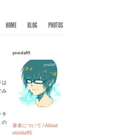
HOME
BLOG
PHOTOS
yosida95
ジは
でみ
ッキ
この
著者について / About
yosida95