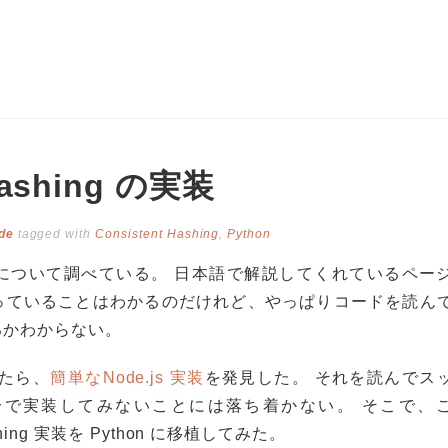
Hashing の実装
de
tagged with
Consistent Hashing
,
Python
shing について調べている。 日本語で解説してくれているペー
っていることはわかるのだけれど、やっぱりコードを読ん
るかわからない。
いたら、
簡単なNode.js 実装
を発見した。 それを読んでス
分で実装してみないことには落ち着かない。 そこで、
 Hashing 実装を Python に移植してみた。