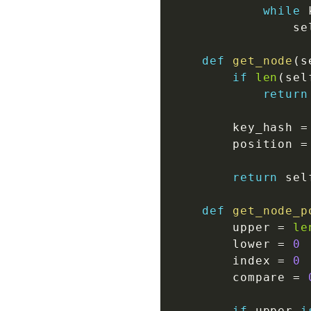
while
 
                se
def
get_node
(
s
if
len
(
sel
return
        key_hash 
=
        position 
=
return
 sel
def
get_node_p
        upper 
=
le
        lower 
=
0
        index 
=
0
        compare 
=
if
 upper 
i