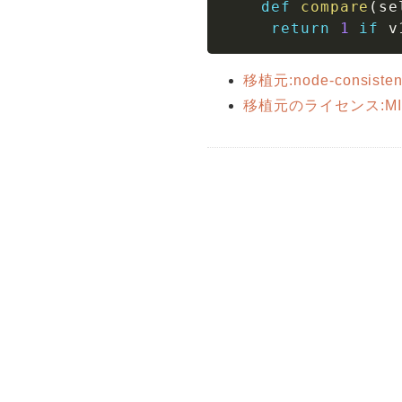
def
compare
(
se
return
1
if
 v
移植元:node-consisten
移植元のライセンス:MIT