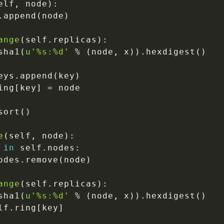
elf
,
 node
)
:
.
append
(
node
)
ange
(
self
.
replicas
)
:
sha1
(
u'%s:%d'
%
(
node
,
 x
)
)
.
hexdigest
(
)
eys
.
append
(
key
)
ing
[
key
]
=
 node

sort
(
)
e
(
self
,
 node
)
:
 
in
 self
.
nodes
:
odes
.
remove
(
node
)
ange
(
self
.
replicas
)
:
sha1
(
u'%s:%d'
%
(
node
,
 x
)
)
.
hexdigest
(
)
lf
.
ring
[
key
]