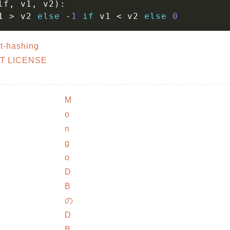
lf
,
 v1
,
 v2
)
:
1 
>
 v2 
else
-
1
if
 v1 
<
 v2 
else
0
t-hashing
 LICENSE
M
o
n
g
o
D
B
の
D
B