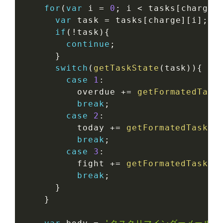
for
(
var
 i 
=
0
;
 i 
<
 tasks
[
charge
]
var
 task 
=
 tasks
[
charge
]
[
i
]
;
if
(
!
task
)
{
continue
;
}
switch
(
getTaskState
(
task
)
)
{
case
1
:
          overdue 
+=
getFormatedTask
break
;
case
2
:
          today 
+=
getFormatedTask
(
t
break
;
case
3
:
          fight 
+=
getFormatedTask
(
t
break
;
}
}