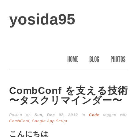
yosida95
HOME
BLOG
PHOTOS
CombConf を支える技術
〜タスクリマインダー〜
Posted on
Sun, Dec 02, 2012
in
Code
tagged with
CombConf
,
Google App Script
こんにちは