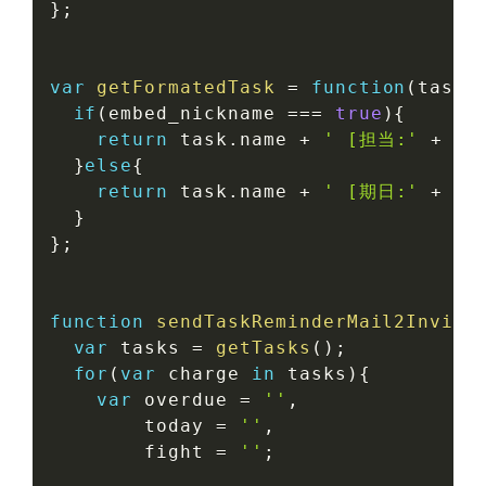
}
;
var
getFormatedTask
=
function
(
task
,
if
(
embed_nickname 
===
true
)
{
return
 task
.
name 
+
' [担当:'
+
 ta
}
else
{
return
 task
.
name 
+
' [期日:'
+
ge
}
}
;
function
sendTaskReminderMail2Invidu
var
 tasks 
=
getTasks
(
)
;
for
(
var
 charge 
in
 tasks
)
{
var
 overdue 
=
''
,
        today 
=
''
,
        fight 
=
''
;