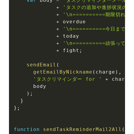
var
 body 
=
'タスクリマインダーメール\n
+
'タスクの追加や進捗状況の変
+
'\n==========期限切れ===
+
 overdue

+
'\n==========今日まで===
+
 today

+
'\n==========頑張って===
+
 fight
;
sendEmail
(
getEmailByNickname
(
charge
)
,
'タスクリマインダー for '
+
 charge
      body

)
;
}
}
;
function
sendTaskReminderMail2All
(
)
{