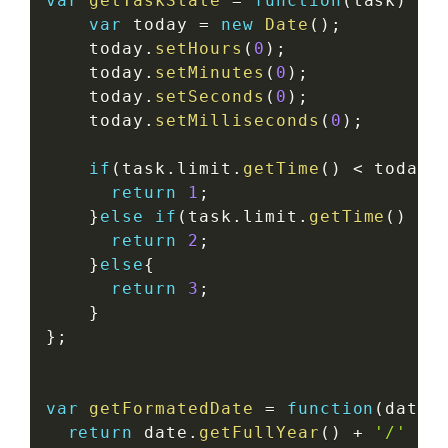
var
getTaskState
=
function
(
task
)
{
var
 today 
=
new
Date
(
)
;
    today
.
setHours
(
0
)
;
    today
.
setMinutes
(
0
)
;
    today
.
setSeconds
(
0
)
;
    today
.
setMilliseconds
(
0
)
;
if
(
task
.
limit
.
getTime
(
)
<
 today
.
return
1
;
}
else
if
(
task
.
limit
.
getTime
(
)
==
return
2
;
}
else
{
return
3
;
}
}
;
var
getFormatedDate
=
function
(
date
)
return
 date
.
getFullYear
(
)
+
'/'
+