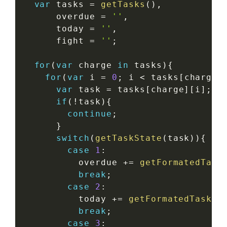
var
 tasks 
=
getTasks
(
)
,
      overdue 
=
''
,
      today 
=
''
,
      fight 
=
''
;
for
(
var
 charge 
in
 tasks
)
{
for
(
var
 i 
=
0
;
 i 
<
 tasks
[
charge
]
var
 task 
=
 tasks
[
charge
]
[
i
]
;
if
(
!
task
)
{
continue
;
}
switch
(
getTaskState
(
task
)
)
{
case
1
:
          overdue 
+=
getFormatedTask
break
;
case
2
:
          today 
+=
getFormatedTask
(
t
break
;
case
3
: