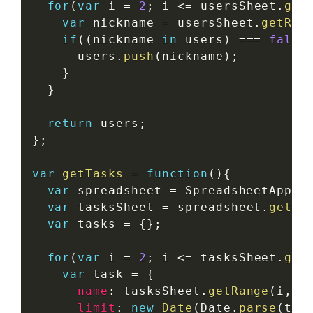
for
(
var
 i 
=
2
;
 i 
<=
 usersSheet
.
get
var
 nickname 
=
 usersSheet
.
getRan
if
(
(
nickname 
in
 users
)
===
false
      users
.
push
(
nickname
)
;
}
}
return
 users
;
}
;
var
getTasks
=
function
(
)
{
var
 spreadsheet 
=
 SpreadsheetApp
.
g
var
 tasksSheet 
=
 spreadsheet
.
getSh
var
 tasks 
=
{
}
;
for
(
var
 i 
=
2
;
 i 
<=
 tasksSheet
.
get
var
 task 
=
{
name
:
 tasksSheet
.
getRange
(
i
,
1
limit
:
new
Date
(
Date
.
parse
(
tas