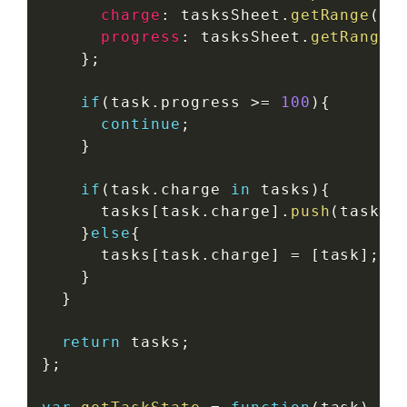
charge
:
 tasksSheet
.
getRange
(
i
,
progress
:
 tasksSheet
.
getRange
(
}
;
if
(
task
.
progress 
>=
100
)
{
continue
;
}
if
(
task
.
charge 
in
 tasks
)
{
      tasks
[
task
.
charge
]
.
push
(
task
)
;
}
else
{
      tasks
[
task
.
charge
]
=
[
task
]
;
}
}
return
 tasks
;
}
;