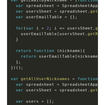
var
 getEmailByNickname 
=
(
function
(
)
var
 spreadsheet 
=
 SpreadsheetApp
.
g
var
 usersSheet 
=
 spreadsheet
.
getSh
var
 userEmailTable 
=
{
}
;
for
(
var
 i 
=
2
;
 i 
<=
 usersSheet
.
get
    userEmailTable
[
usersSheet
.
getRan
}
return
function
(
nickname
)
{
return
 userEmailTable
[
nickname
]
;
}
;
}
)
(
)
;
var
getAllUserNicknames
=
function
(
)
var
 spreadsheet 
=
 SpreadsheetApp
.
g
var
 usersSheet 
=
 spreadsheet
.
getSh
var
 users 
=
[
]
;