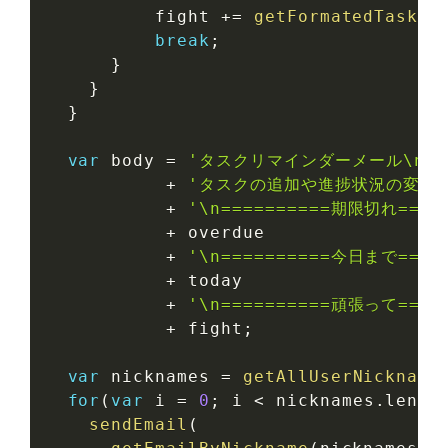
          fight 
+=
getFormatedTask
(
t
break
;
}
}
}
var
 body 
=
'タスクリマインダーメール\n'
+
'タスクの追加や進捗状況の変更
+
'\n==========期限切れ=====
+
 overdue

+
'\n==========今日まで=====
+
 today

+
'\n==========頑張って=====
+
 fight
;
var
 nicknames 
=
getAllUserNickname
for
(
var
 i 
=
0
;
 i 
<
 nicknames
.
lengt
sendEmail
(