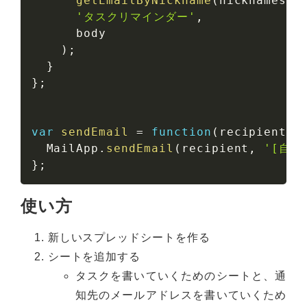
getEmailByNickname
(
nicknames
[
i
'タスクリマインダー'
,
      body

)
;
}
}
;
var
sendEmail
=
function
(
recipient
,
 
  MailApp
.
sendEmail
(
recipient
,
'[自動
}
;
使い方
新しいスプレッドシートを作る
シートを追加する
タスクを書いていくためのシートと、通
知先のメールアドレスを書いていくため