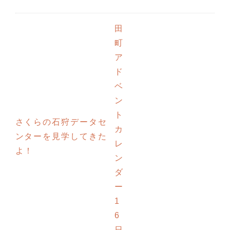
田
町
ア
ド
ベ
ン
ト
さくらの石狩データセ
カ
ンターを見学してきた
レ
よ！
ン
ダ
ー
1
6
日