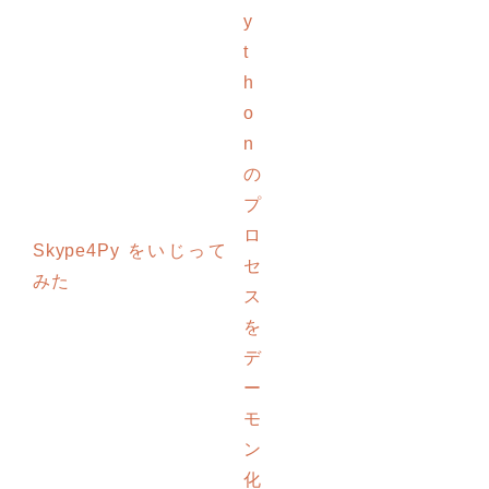
y
t
h
o
n
の
プ
ロ
Skype4Py をいじって
セ
みた
ス
を
デ
ー
モ
ン
化