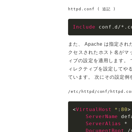
httpd.conf ( 追記 )
Include
 conf.d/*.c
また、 Apache は指定された
クセスされたホスト名がマッチ
ィブの設定を適用します。 です
ィレクティブを設定してやると親
ています。 次にその設定例
/etc/httpd/conf/httpd.co
<
VirtualHost
 *
:
80
>
ServerName
 def
ServerAlias
 *

DocumentRoot
 /