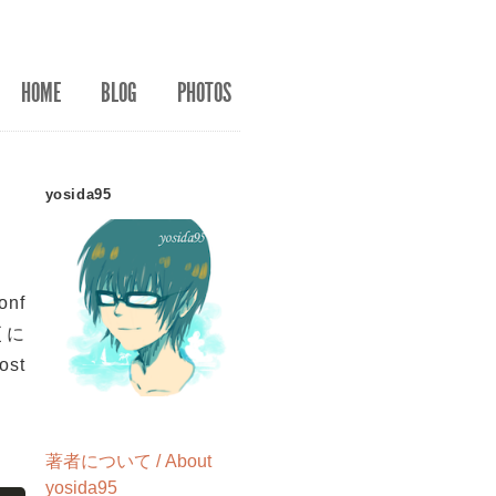
HOME
BLOG
PHOTOS
yosida95
nf
更に
st
著者について / About
yosida95