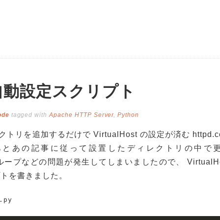
st 自動設定スクリプト
ode
tagged with
Apache HTTP Server
,
Python
トリを追加するだけで VirtualHost の設定が済む httpd.co
あとあの記事に従って設置したディレクトリの中で
転送ループなどの問題が発生してしまいましたので、 VirtualHo
リプトを書きました。
.py