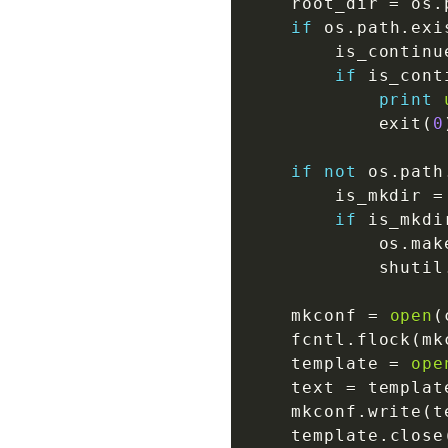
    root_dir 
=
 os
.
if
 os
.
path
.
exi
        is_continu
if
 is_cont
print
            exit
(
0
if
not
 os
.
path
        is_mkdir 
=
if
 is_mkdi
            os
.
mak
            shutil
    mkconf 
=
open
(
    fcntl
.
flock
(
mk
    template 
=
ope
    text 
=
 templat
    mkconf
.
write
(
t
    template
.
close