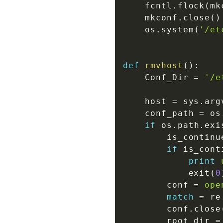
    fcntl
.
flock
(
mk
    mkconf
.
close
(
)
    os
.
system
(
'/et
def
rmvhost
(
)
:
    Conf_Dir 
=
'/e
    host 
=
 sys
.
arg
    conf_path 
=
 os
if
 os
.
path
.
exi
        is_continu
if
 is_cont
print
            exit
(
0
        conf 
=
ope
match
=
 re
        conf
.
close
        root_dir 
=