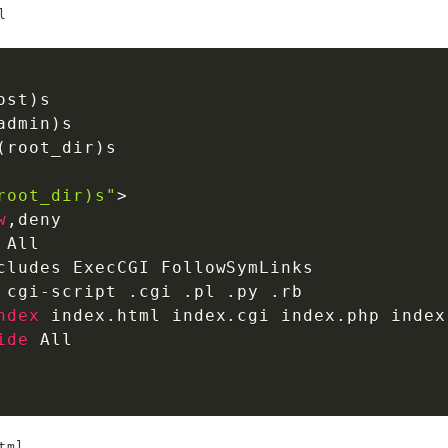
l
ost)s

admin)s

(root_dir)s

root_dir)s"
>
w
,deny

 All

cludes ExecCGI FollowSymLinks

 cgi-script .cgi .pl .py .rb

ndex
 index.html index.cgi index.php index
ide
 All

tml