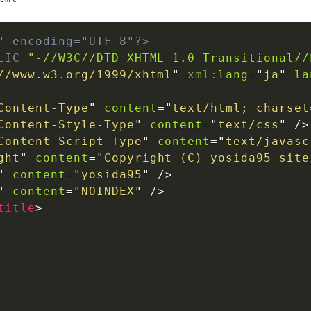
" encoding="UTF-8"?>
LIC
"-//W3C//DTD XHTML 1.0 Transitional//
//www.w3.org/1999/xhtml
"
xml:
lang
=
"
ja
"
la
Content-Type
"
content
=
"
text/html; charset
Content-Style-Type
"
content
=
"
text/css
"
/>
Content-Script-Type
"
content
=
"
text/javasc
ght
"
content
=
"
Copyright (C) yosida95 site
"
content
=
"
yosida95
"
/>
"
content
=
"
NOINDEX
"
/>
title
>