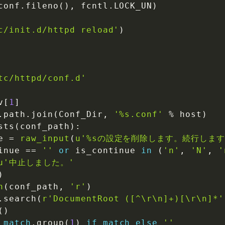
conf
.
fileno
(
)
,
 fcntl
.
LOCK_UN
)
c/init.d/httpd reload'
)
tc/httpd/conf.d'
v
[
1
]
.
path
.
join
(
Conf_Dir
,
'%s.conf'
%
 host
)
sts
(
conf_path
)
:
e 
=
raw_input
(
u'%sの設定を削除します。続行しますか
inue 
==
''
or
 is_continue 
in
(
'n'
,
'N'
,
'
u'中止しました。'
)
n
(
conf_path
,
'r'
)
.
search
(
r'DocumentRoot ([^\r\n]+)[\r\n]*'
(
)
match
.
group
(
1
)
if
match
else
''