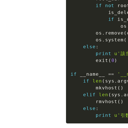
if
not
 roo
            is_del
if
 is_
                os
        os
.
remove
(
        os
.
system
(
else
:
print
u'該
        exit
(
0
)
if
 __name__ 
==
'__
if
len
(
sys
.
arg
        mkvhost
(
)
elif
len
(
sys
.
a
        rmvhost
(
)
else
:
print
u'引