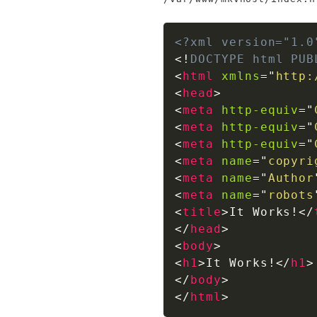
<?xml version="1.0
<!
DOCTYPE
html
PUB
<
html
xmlns
=
"
http:
<
head
>
<
meta
http-equiv
=
"
<
meta
http-equiv
=
"
<
meta
http-equiv
=
"
<
meta
name
=
"
copyri
<
meta
name
=
"
Author
<
meta
name
=
"
robots
<
title
>
It Works!
</
</
head
>
<
body
>
<
h1
>
It Works!
</
h1
>
</
body
>
</
html
>