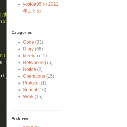
yosida95 の 2021
年まとめ
書きしますか？ (y/N): '
)
no'
,
'No'
,
'NO'
)
:
Categories
Code
(33)
Diary
(66)
): '
%
(
root_dir
)
)
Meetup
(11)
s_mkdir 
==
''
:
Networking
(6)
Notice
(2)
ot_dir
)
Operations
(15)
Protocol
(1)
School
(16)
Work
(15)
'root_dir'
:
 root_dir
}
Archives