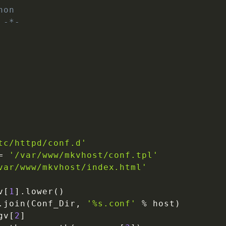
hon
 -*-
tc/httpd/conf.d'
=
'/var/www/mkvhost/conf.tpl'
var/www/mkvhost/index.html'
v
[
1
]
.
lower
(
)
.
join
(
Conf_Dir
,
'%s.conf'
%
 host
)
gv
[
2
]