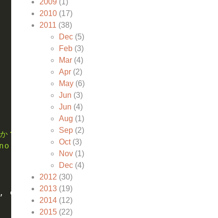
2009
(1)
2010
(17)
2011
(38)
Dec
(5)
Feb
(3)
Mar
(4)
Apr
(2)
May
(6)
Jun
(3)
Jun
(4)
Aug
(1)
Sep
(2)
？(y/N): '
%
 host
)
Oct
(3)
no'
,
'No'
,
'NO'
)
:
Nov
(1)
Dec
(4)
2012
(30)
2013
(19)
,
 conf
.
read
(
)
)
2014
(12)
2015
(22)