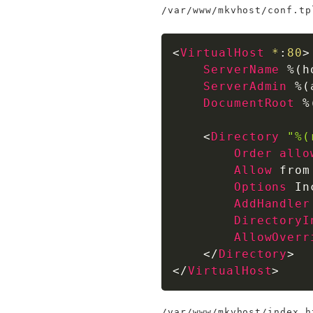
/var/www/mkvhost/conf.tp
<
VirtualHost
 *
:
80
>
ServerName
 %(h
ServerAdmin
 %(
DocumentRoot
 %
<
Directory
"%(
Order
allo
Allow
 from
Options
 In
AddHandler
DirectoryI
AllowOverr
</
Directory
>
</
VirtualHost
>
/var/www/mkvhost/index.h