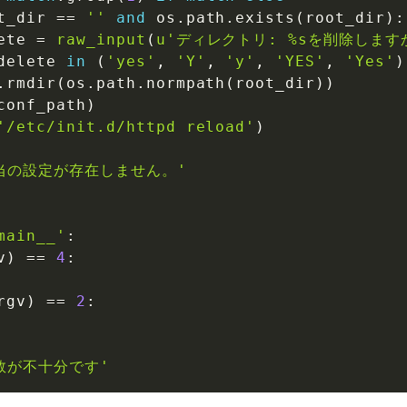
t_dir 
==
''
and
 os
.
path
.
exists
(
root_dir
)
:
ete 
=
raw_input
(
u'ディレクトリ: %sを削除しますか
delete 
in
(
'yes'
,
'Y'
,
'y'
,
'YES'
,
'Yes'
)
.
rmdir
(
os
.
path
.
normpath
(
root_dir
)
)
conf_path
)
'/etc/init.d/httpd reload'
)
当の設定が存在しません。'
main__'
:
v
)
==
4
:
rgv
)
==
2
:
数が不十分です'