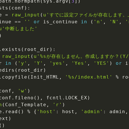
path
.
normpath
(
sys
.
argv
[
3
]
)
sts
(
conf
)
:
e 
=
raw_input
(
u'すでに設定ファイルが存在します。上
inue 
==
''
or
 is_continue 
in
(
'n'
,
'N'
,
'
u'中断しました'
)
.
exists
(
root_dir
)
:
raw_input
(
u'%sが存在しません。作成しますか？(Y/n
r 
in
(
'y'
,
'Y'
,
'yes'
,
'Yes'
,
'YES'
)
or
 i
edirs
(
root_dir
)
.
copyfile
(
Init_HTML
,
'%s/index.html'
%
 ro
conf
,
'w'
)
conf
.
fileno
(
)
,
 fcntl
.
LOCK_EX
)
n
(
Conf_Template
,
'r'
)
e
.
read
(
)
%
{
'host'
:
 host
,
'admin'
:
 admin
,
ext
)
(
)