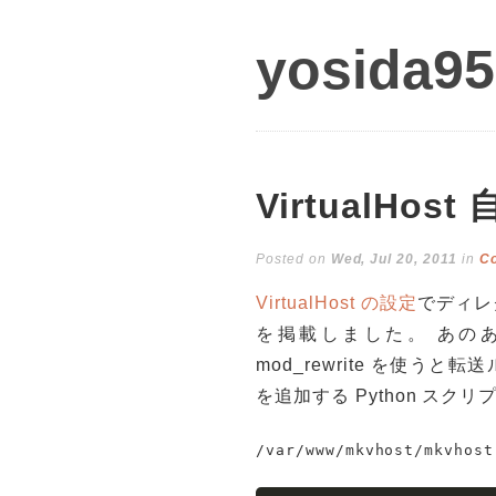
yosida95
VirtualHo
Posted on
Wed, Jul 20, 2011
in
C
VirtualHost の設定
でディレク
を掲載しました。 あの
mod_rewrite を使うと
を追加する Python スク
/var/www/mkvhost/mkvhost