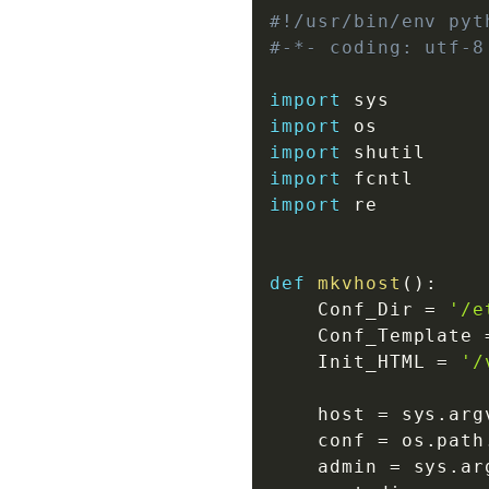
#!/usr/bin/env pyt
#-*- coding: utf-8
import
import
import
import
import
 re

def
mkvhost
(
)
:
    Conf_Dir 
=
'/e
    Conf_Template 
    Init_HTML 
=
'/
    host 
=
 sys
.
arg
    conf 
=
 os
.
path
    admin 
=
 sys
.
ar