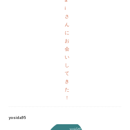
a
i
さ
ん
に
お
会
い
し
て
き
た
！
yosida95