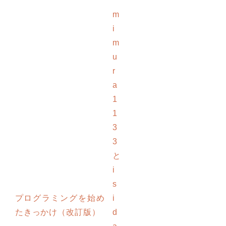
m
i
m
u
r
a
1
1
3
3
と
i
s
プログラミングを始め
i
たきっかけ（改訂版）
d