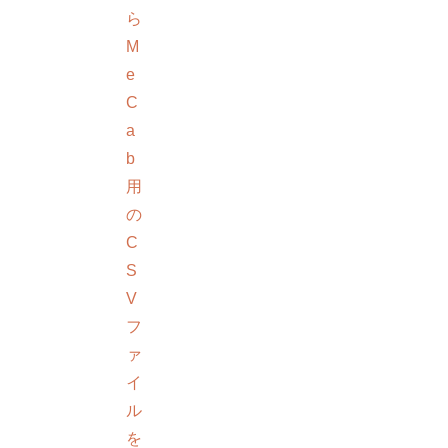
ら
M
e
C
a
b
用
の
C
S
V
フ
ァ
イ
ル
を