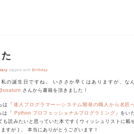
した
iary
tagged with
Birthday
日は私の誕生日ですね。 いささか早くはありますが、な
@usaturn
さんから書籍を頂きました！
からは「
達人プログラマー―システム開発の職人から名匠
からは「
Python プロフェッショナルプログラミング
」をい
ても読みたいと思っていた本です ( ウィッシュリストに載
ますが ) 。 本当にありがとうございます！