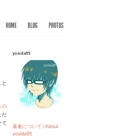
HOME
BLOG
PHOTOS
yosida95
んと
への
ただ
せて
著者について / About
yosida95