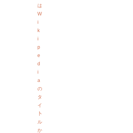
は
W
i
k
i
p
e
d
i
a
の
タ
イ
卜
ル
か