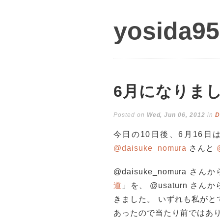
yosida95
6月になりま
Posted on
Wed, Jun 06, 2012
in
D
今日の10日後、6月16
@daisuke_nomura
さんと
@daisuke_nomura さん
道
」を、 @usaturn さん
きました。 いずれも私がと
あったので当たり前ではあり