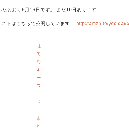
たとおり6月16日です。 まだ10日あります。
シュリストはこちらで公開しています。
http://amzn.to/yosida9
は
て
な
キ
ー
ワ
ー
ド
、
ま
た