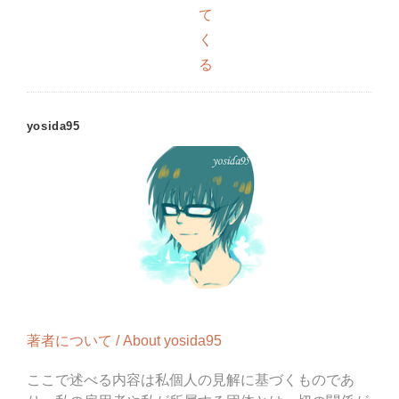
て
く
る
yosida95
著者について / About yosida95
ここで述べる内容は私個人の見解に基づくものであ