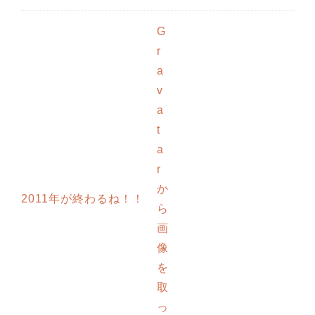
G
r
a
v
a
t
a
r
か
2011年が終わるね！！
ら
画
像
を
取
っ