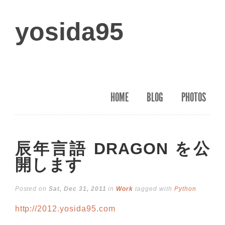
yosida95
HOME
BLOG
PHOTOS
辰年言語 DRAGON を公
開します
Posted on
Sat, Dec 31, 2011
in
Work
tagged with
Python
http://2012.yosida95.com