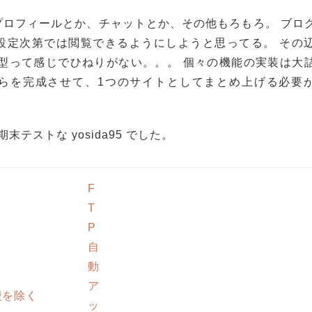
プロフィールとか、チャットとか、その他もろもろ。 ブロ
設定次第では閲覧できるようにしようと思ってる。 その
 の典型って感じでひねりがない。。。 個々の機能の実装は大
らを完成させて、1つのサイトとしてまとめ上げる必要
テストな yosida95 でした。
F
T
P
自
動
ア
複を除く
ッ