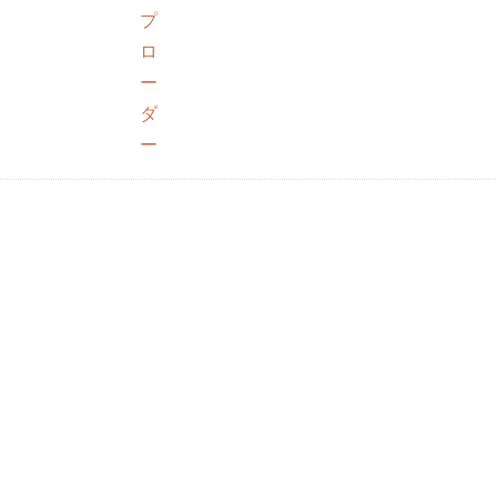
プ
ロ
ー
ダ
ー