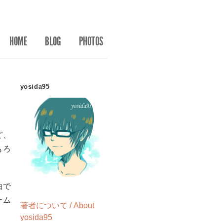
HOME
BLOG
PHOTOS
yosida95
ど、
もろ
由で
ーム
著者について / About
yosida95